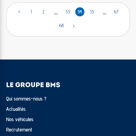
…
…
<
1
2
53
54
55
67
68
>
LE GROUPE BMS
Qui sommes-nous ?
Actualités
Nos véhicules
Recrutement