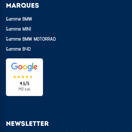
MARQUES
Gamme BMW
Gamme MINI
Gamme BMW MOTORRAD
Gamme BYD
★
★
★
★
★
★
4.5/5
1412 avis
NEWSLETTER