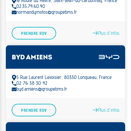
1e Route du Havre, Saint-Jean-du-Cardonnay, France
02.35.74.60.40
normandymotos@groupebms.fr
Plus d'infos
PRENDRE RDV
BYD AMIENS
5 Rue Laurent Lavoisier, 80330 Longueau, France
02 76 38 30 42
byd.amiens@groupebms.fr
Plus d'infos
PRENDRE RDV