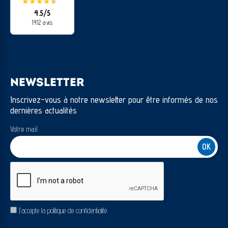
★
★
★
★
★
★
4.5/5
1412 avis
NEWSLETTER
Inscrivez-vous à notre newsletter pour être informés de nos
dernières actualités
Votre mail
CAPTCHA
RGPD
J’accepte la politique de confidentialité.