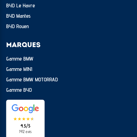
BYD Le Havre
BYD Mantes
BYD Rouen
MARQUES
Gamme BMW
Gamme MINI
Gamme BMW MOTORRAD
Gamme BYD
★
★
★
★
★
★
4.5/5
1412 avis