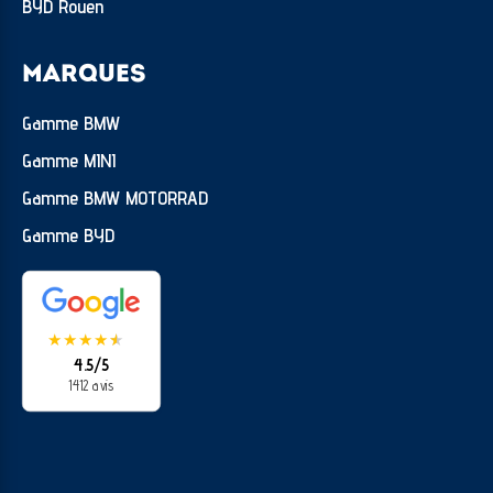
BYD Rouen
MARQUES
Gamme BMW
Gamme MINI
Gamme BMW MOTORRAD
Gamme BYD
★
★
★
★
★
★
4.5/5
1412 avis