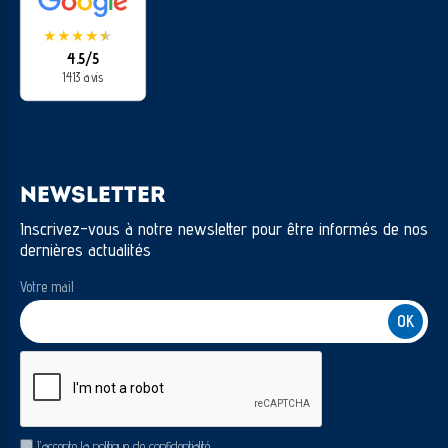
★
★
★
★
★
★
4.5/5
1413 avis
NEWSLETTER
Inscrivez-vous à notre newsletter pour être informés de nos
dernières actualités
Votre mail
CAPTCHA
RGPD
J’accepte la politique de confidentialité.