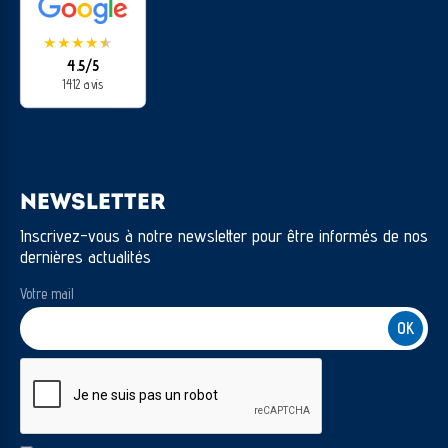
★
★
★
★
★
★
4.5/5
1412 avis
NEWSLETTER
Inscrivez-vous à notre newsletter pour être informés de nos
dernières actualités
Votre mail
CAPTCHA