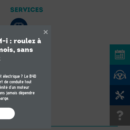
SERVICES
Vente véhicule
 : roulez à 
ois, sans 
Prendre RD
t
Réserver u
t électrique ? Le BYD 
t de conduite tout 
énité d'un moteur 
sans jamais dépendre 
Prendre RD
harge.
Une quest