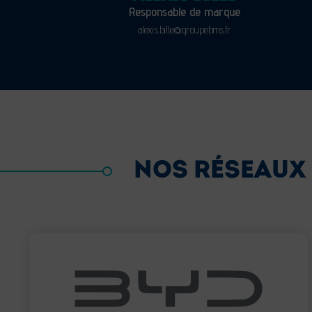
Responsable de marque
alexis.bille@groupebms.fr
NOS RÉSEAUX