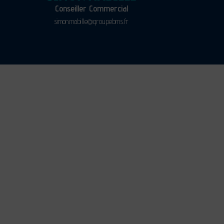
Conseiller Commercial
simon.mabille@groupebms.fr