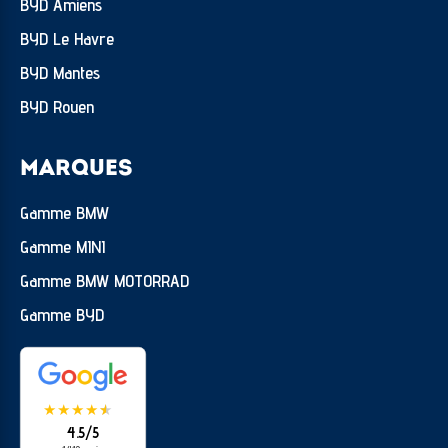
BYD Amiens
BYD Le Havre
BYD Mantes
BYD Rouen
MARQUES
Gamme BMW
Gamme MINI
Gamme BMW MOTORRAD
Gamme BYD
★
★
★
★
★
★
4.5/5