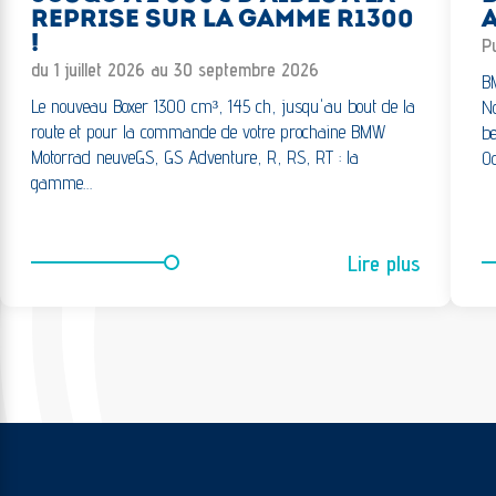
REPRISE SUR LA GAMME R1300
A
!
Pu
du 1 juillet 2026 au 30 septembre 2026
BM
Le nouveau Boxer 1300 cm³, 145 ch, jusqu'au bout de la
No
route et pour la commande de votre prochaine BMW
be
Motorrad neuveGS, GS Adventure, R, RS, RT : la
Oc
gamme…
Lire plus