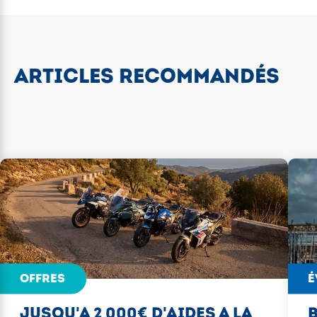
ARTICLES RECOMMANDÉS
OFFRES
É
JUSQU'A 2 000€ D'AIDES A LA