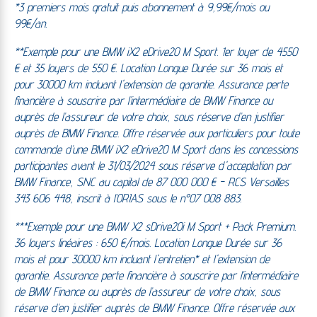
*3 premiers mois gratuit puis abonnement à 9,99€/mois ou
99€/an.
**Exemple pour une BMW iX2 eDrive20 M Sport. 1er loyer de 4550
€ et 35 loyers de 550 €. Location Longue Durée sur 36 mois et
pour 30000 km incluant l'extension de garantie. Assurance perte
financière à souscrire par l’intermédiaire de BMW Finance ou
auprès de l’assureur de votre choix, sous réserve d’en justifier
auprès de BMW Finance. Offre réservée aux particuliers pour toute
commande d’une BMW iX2 eDrive20 M Sport dans les concessions
participantes avant le 31/03/2024 sous réserve d'acceptation par
BMW Finance, SNC au capital de 87 000 000 € - RCS Versailles
343 606 448, inscrit à l’ORIAS sous le n°07 008 883.
***Exemple pour une BMW X2 sDrive20i M Sport + Pack Premium.
36 loyers linéaires : 650 €/mois. Location Longue Durée sur 36
mois et pour 30000 km incluant l'entretien* et l'extension de
garantie. Assurance perte financière à souscrire par l’intermédiaire
de BMW Finance ou auprès de l’assureur de votre choix, sous
réserve d’en justifier auprès de BMW Finance. Offre réservée aux