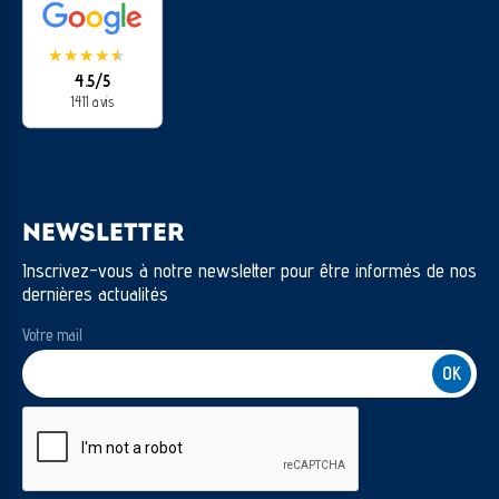
★
★
★
★
★
★
4.5/5
1411 avis
NEWSLETTER
Inscrivez-vous à notre newsletter pour être informés de nos
dernières actualités
Votre mail
CAPTCHA