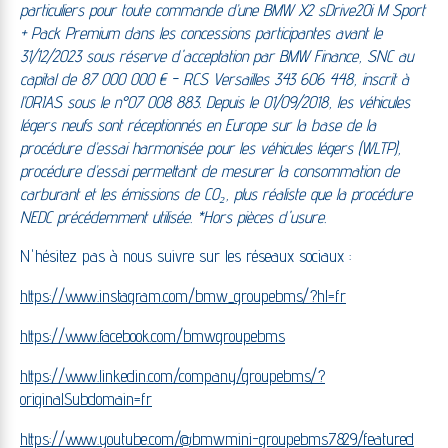
particuliers pour toute commande d’une BMW X2 sDrive20i M Sport
+ Pack Premium dans les concessions participantes avant le
31/12/2023 sous réserve d'acceptation par BMW Finance, SNC au
capital de 87 000 000 € - RCS Versailles 343 606 448, inscrit à
l’ORIAS sous le n°07 008 883. Depuis le 01/09/2018, les véhicules
légers neufs sont réceptionnés en Europe sur la base de la
procédure d’essai harmonisée pour les véhicules légers (WLTP),
procédure d’essai permettant de mesurer la consommation de
carburant et les émissions de CO₂, plus réaliste que la procédure
NEDC précédemment utilisée. *Hors pièces d'usure.
N'hésitez pas à nous suivre sur les réseaux sociaux :
https://www.instagram.com/bmw_groupebms/?hl=fr
https://www.facebook.com/bmwgroupebms
https://www.linkedin.com/company/groupebms/?
originalSubdomain=fr
https://www.youtube.com/@bmwmini-groupebms7829/featured