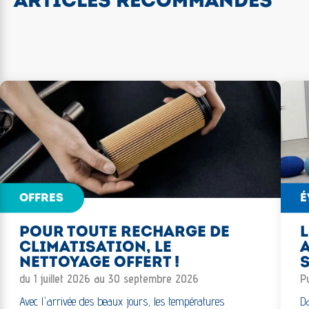
ARTICLES RECOMMANDÉS
OFFRES
É
POUR TOUTE RECHARGE DE
L
CLIMATISATION, LE
NETTOYAGE OFFERT !
du 1 juillet 2026 au 30 septembre 2026
Pu
Avec l'arrivée des beaux jours, les températures
Da