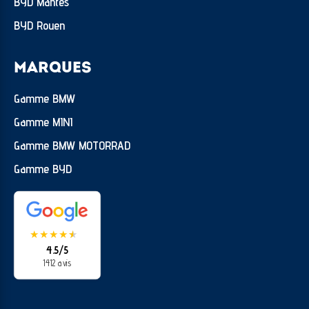
BYD Mantes
BYD Rouen
MARQUES
Gamme BMW
Gamme MINI
Gamme BMW MOTORRAD
Gamme BYD
★
★
★
★
★
★
4.5/5
1412 avis