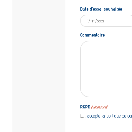
Date d'essai souhaitée
JJ
slash
Commentaire
MM
slash
AAAA
RGPD
(Nécessaire)
J’accepte la politique de con