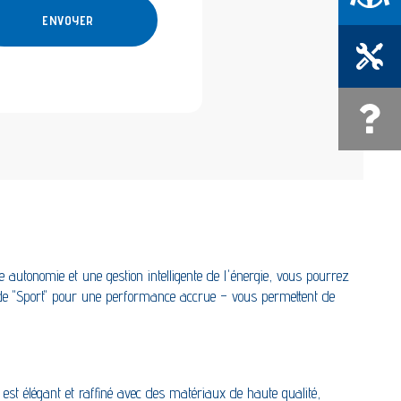
Prendre RD
Une quest
autonomie et une gestion intelligente de l'énergie, vous pourrez
de "Sport" pour une performance accrue – vous permettent de
r est élégant et raffiné avec des matériaux de haute qualité,