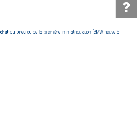
Une quest
achat
du pneu ou de la première immatriculation (BMW neuve à