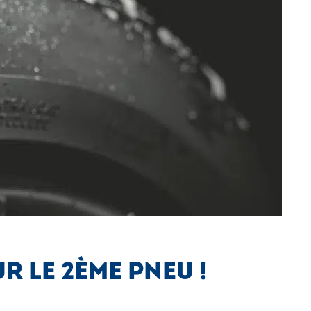
R LE 2ÈME PNEU !