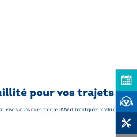
Prendre RD
lité pour vos trajets
Réserver u
 exclusive sur vos roues d’origine BMW et homologuées constructeur,
Prendre RD