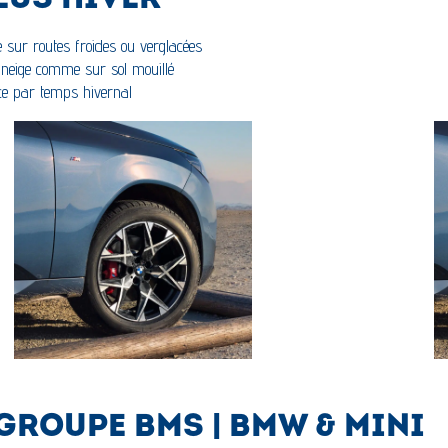
EUS HIVER
 sur routes froides ou verglacées
ur neige comme sur sol mouillé
nce par temps hivernal
 GROUPE BMS | BMW & MINI