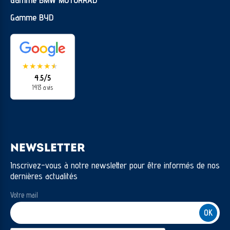
Gamme BYD
★
★
★
★
★
★
4.5/5
1413 avis
NEWSLETTER
Inscrivez-vous à notre newsletter pour être informés de nos
dernières actualités
Votre mail