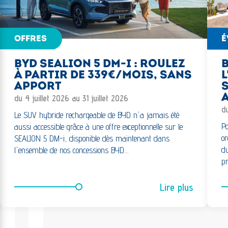
OFFRES
É
BYD SEALION 5 DM-I : ROULEZ
B
À PARTIR DE 339€/MOIS, SANS
L
APPORT
S
A
du 4 juillet 2026 au 31 juillet 2026
d
Le SUV hybride rechargeable de BYD n'a jamais été
Po
aussi accessible grâce à une offre exceptionnelle sur le
or
SEALION 5 DM-i, disponible dès maintenant dans
du
l'ensemble de nos concessions BYD…
pr
Lire plus