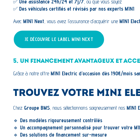
✅
Une assistance 24h/24 et 7j/7
, où que vous soyez
✅
Des véhicules certifiés et révisés par nos experts MINI
Avec
MINI Next
, vous avez l’assurance d’acquérir une
MINI Elect
JE DÉCOUVRE LE LABEL MINI NEXT
5. UN FINANCEMENT AVANTAGEUX ET ACC
Grâce à notre offre
MINI Electric d’occasion dès 190€/mois sa
TROUVEZ VOTRE MINI E
Chez
Groupe BMS
, nous sélectionnons soigneusement nos
MINI E
🔹
Des modèles rigoureusement contrôlés
🔹
Un accompagnement personnalisé pour trouver votre MI
🔹
Des solutions de financement sur-mesure