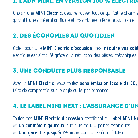
1. L’ADN MINI, EN VERSION 100 % ÉLECTR
Choisir une
MINI Electric
, c’est retrouver tout ce qui fait le char
garantit une accélération fluide et instantanée, idéale aussi bien en 
2. DES ÉCONOMIES AU QUOTIDIEN
Opter pour une
MINI Electric d’occasion
, c’est
réduire vos coût
électrique est simplifié grâce à la réduction des pièces mécaniques s
3. UNE CONDUITE PLUS RESPONSABLE
Avec la
MINI Electric
, vous roulez
sans émission locale de CO₂
faire de compromis sur le style ou la performance.
4. LE LABEL MINI NEXT : L’ASSURANCE D
Toutes nos
MINI Electric d’occasion
bénéficient du
label MINI N
✅
Un contrôle rigoureux
sur plus de 100 points techniques
✅
Une garantie jusqu’à 24 mois
pour une sérénité totale