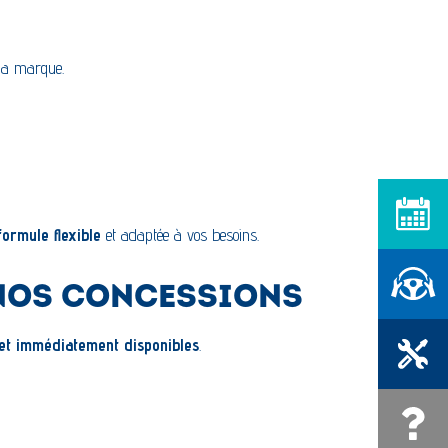
la marque.
Prendre RD
formule flexible
et adaptée à vos besoins.
Réserver u
 NOS CONCESSIONS
 et immédiatement disponibles
.
Prendre RD
Une quest