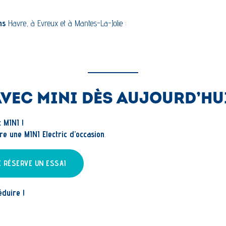
ns
Havre, à Evreux et à Mantes-La-Jolie :
AVEC MINI DÈS AUJOURD’HU
c MINI !
re une MINI Electric d’occasion
.
E RÉSERVE UN ESSAI
éduire !