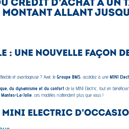
OU CRÉDIT D’ACHAT À UN
 MONTANT ALLANT JUSQU’À
E : UNE NOUVELLE FAÇON DE
flexible et avantageuse ? Avec le
Groupe BMS
, accédez à une
MINI Elec
que, du dynamisme et du confort
de la MINI Electric, tout en bénéfici
 Mantes-La-Jolie
, ces modèles n’attendent plus que vous !
MINI ELECTRIC D’OCCASIO