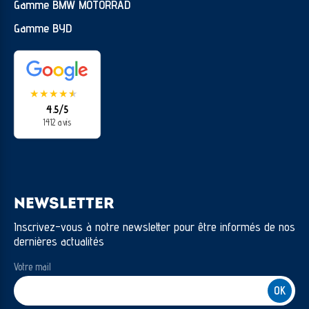
Gamme BMW MOTORRAD
Gamme BYD
★
★
★
★
★
★
4.5/5
1412 avis
NEWSLETTER
Inscrivez-vous à notre newsletter pour être informés de nos
dernières actualités
Votre mail