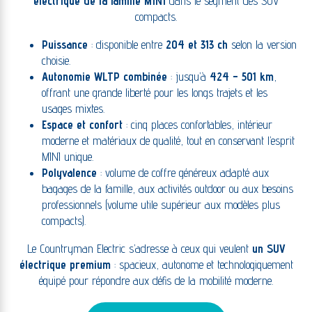
électrique de la famille MINI
dans le segment des SUV
compacts.
Puissance
: disponible entre
204 et 313 ch
selon la version
choisie.
Autonomie WLTP combinée
: jusqu’à
424 – 501 km
,
offrant une grande liberté pour les longs trajets et les
usages mixtes.
Espace et confort
: cinq places confortables, intérieur
moderne et matériaux de qualité, tout en conservant l’esprit
MINI unique.
Polyvalence
: volume de coffre généreux adapté aux
bagages de la famille, aux activités outdoor ou aux besoins
professionnels (volume utile supérieur aux modèles plus
compacts).
Le Countryman Electric s’adresse à ceux qui veulent
un SUV
électrique premium
: spacieux, autonome et technologiquement
équipé pour répondre aux défis de la mobilité moderne.