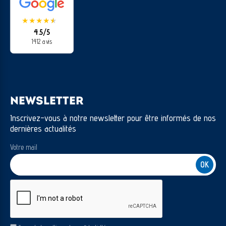
★
★
★
★
★
★
4.5/5
1412 avis
NEWSLETTER
Inscrivez-vous à notre newsletter pour être informés de nos
dernières actualités
Votre mail
CAPTCHA