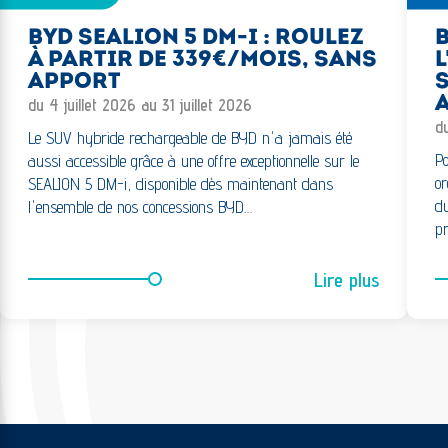
BYD SEALION 5 DM-I : ROULEZ
B
À PARTIR DE 339€/MOIS, SANS
L
APPORT
S
A
du 4 juillet 2026 au 31 juillet 2026
d
Le SUV hybride rechargeable de BYD n'a jamais été
Po
aussi accessible grâce à une offre exceptionnelle sur le
or
SEALION 5 DM-i, disponible dès maintenant dans
du
l'ensemble de nos concessions BYD…
pr
Lire plus