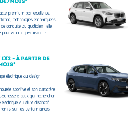
90€/MOIS*
cte premium par excellence.
ffirmé, technologies embarquées
r de conduite au quotidien : elle
le pour allier dynamisme et
IX2 - À PARTIR DE
MOIS*
pé électrique au design
houette sportive et son caractère
l s’adresse à ceux qui recherchent
 électrique au style distinctif
romis sur les performances.