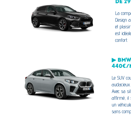
DE 2
La compa
Design a
et plaisi
est idéa
confort.
▶ BMW 
440€/
Le SUV cou
audacieux.
Avec sa sil
affirmé, i
un véhicule
sans comp