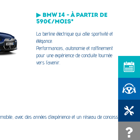
▶ BMW I4 - À PARTIR DE
590€/MOIS*
La berline électrique qui allie sportivité et
élégance.
Performances, autonomie et raffinement
pour une expérience de conduite tournée
vers l’avenir.
Prendre RD
Réserver u
Prendre RD
mobile, avec des années d’expérience et un réseau de concessions
Une quest