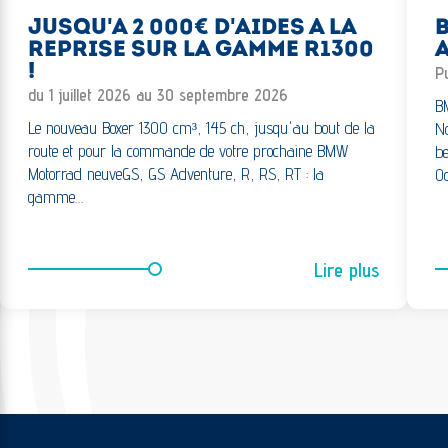
JUSQU'A 2 000€ D'AIDES A LA
REPRISE SUR LA GAMME R1300
A
!
Pu
du 1 juillet 2026 au 30 septembre 2026
BM
Le nouveau Boxer 1300 cm³, 145 ch, jusqu'au bout de la
No
route et pour la commande de votre prochaine BMW
be
Motorrad neuveGS, GS Adventure, R, RS, RT : la
Oc
gamme…
Lire plus