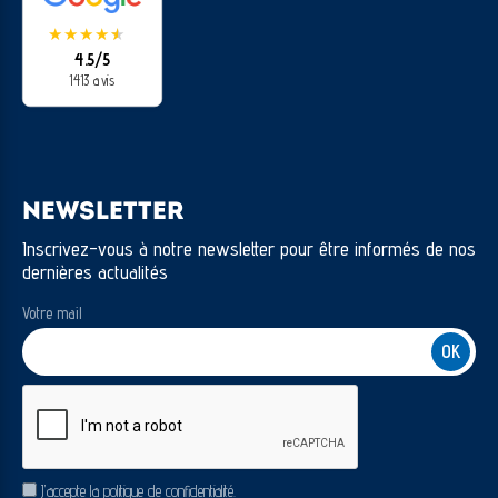
★
★
★
★
★
★
4.5/5
1413 avis
NEWSLETTER
Inscrivez-vous à notre newsletter pour être informés de nos
dernières actualités
Votre mail
CAPTCHA
RGPD
J’accepte la politique de confidentialité.