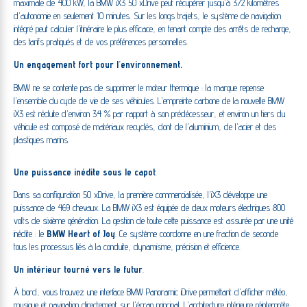
maximale de 400 kW, la BMW iX3 50 xDrive peut récupérer jusqu'à 372 kilomètres
d'autonomie en seulement 10 minutes. Sur les longs trajets, le système de navigation
intégré peut calculer l'itinéraire le plus efficace, en tenant compte des arrêts de recharge,
des tarifs pratiqués et de vos préférences personnelles.
Un engagement fort pour l'environnement.
BMW ne se contente pas de supprimer le moteur thermique : la marque repense
l'ensemble du cycle de vie de ses véhicules. L'empreinte carbone de la nouvelle BMW
iX3 est réduite d'environ 34 % par rapport à son prédécesseur, et environ un tiers du
véhicule est composé de matériaux recyclés, dont de l'aluminium, de l'acier et des
plastiques marins.
Une puissance inédite sous le capot
.
Dans sa configuration 50 xDrive, la première commercialisée, l'iX3 développe une
puissance de 469 chevaux. La BMW iX3 est équipée de deux moteurs électriques 800
volts de sixième génération. La gestion de toute cette puissance est assurée par une unité
inédite : le
BMW Heart of Joy
. Ce système coordonne en une fraction de seconde
tous les processus liés à la conduite, dynamisme, précision et efficience.
Un intérieur tourné vers le futur
.
À bord, vous trouvez une interface BMW Panoramic iDrive permettant d'afficher météo,
musique et navigation directement sur l'écran principal. L'architecture intérieure réinterprète