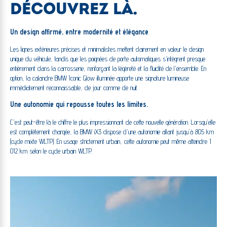
DÉCOUVREZ LÀ.
Un design affirmé, entre modernité et élégance
.
Les lignes extérieures précises et minimalistes mettent clairement en valeur le design
unique du véhicule, tandis que les poignées de porte automatiques s'intègrent presque
entièrement dans la carrosserie, renforçant la légèreté et la fluidité de l'ensemble. En
option, la calandre BMW Iconic Glow illuminée apporte une signature lumineuse
immédiatement reconnaissable, de jour comme de nuit.
Une autonomie qui repousse toutes les limites.
C'est peut-être là le chiffre le plus impressionnant de cette nouvelle génération. Lorsqu'elle
est complètement chargée, la BMW iX3 dispose d'une autonomie allant jusqu'à 805 km
(cycle mixte WLTP). En usage strictement urbain, cette autonomie peut même atteindre 1
012 km selon le cycle urbain WLTP.