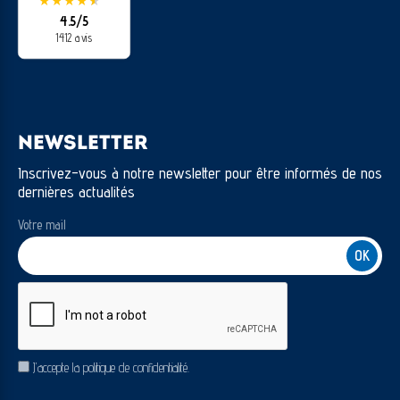
★
★
★
★
★
★
4.5/5
1412 avis
NEWSLETTER
Inscrivez-vous à notre newsletter pour être informés de nos
dernières actualités
Votre mail
CAPTCHA
RGPD
J’accepte la politique de confidentialité.