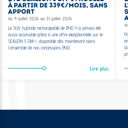
À PARTIR DE 339€/MOIS, SANS
L
APPORT
S
A
du 4 juillet 2026 au 31 juillet 2026
d
Le SUV hybride rechargeable de BYD n'a jamais été
Po
aussi accessible grâce à une offre exceptionnelle sur le
or
SEALION 5 DM-i, disponible dès maintenant dans
du
l'ensemble de nos concessions BYD…
pr
Lire plus