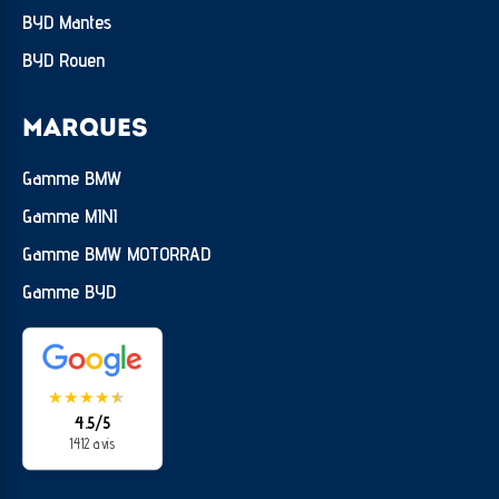
BYD Mantes
BYD Rouen
MARQUES
Gamme BMW
Gamme MINI
Gamme BMW MOTORRAD
Gamme BYD
★
★
★
★
★
★
4.5/5
1412 avis