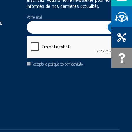
informés de nos dernières actualités
Réserver u
Votre mail
D
Prendre RD
CAPTCHA
Une quest
RGPD
J’accepte la politique de confidentialité.