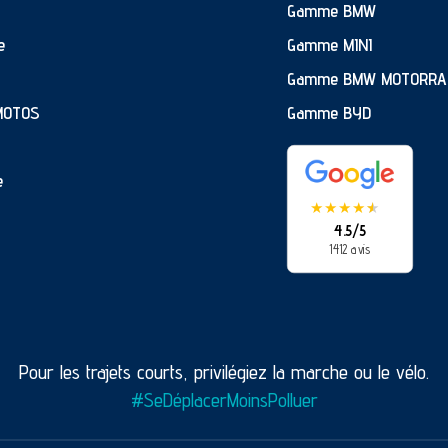
Gamme BMW
e
Gamme MINI
Gamme BMW MOTORRA
MOTOS
Gamme BYD
e
★
★
★
★
★
★
4.5/5
1412 avis
Pour les trajets courts, privilégiez la marche ou le vélo.
#SeDéplacerMoinsPolluer