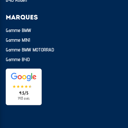
MARQUES
Gamme BMW
Gamme MINI
Gamme BMW MOTORRAD
Gamme BYD
★
★
★
★
★
★
4.5/5
1413 avis