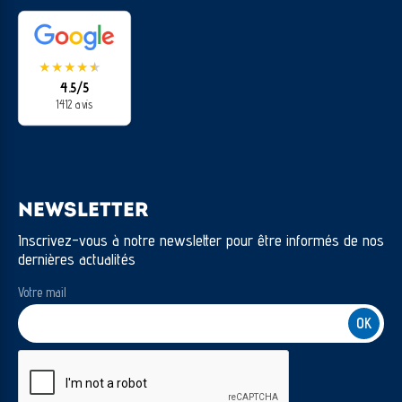
★
★
★
★
★
★
4.5/5
1412 avis
NEWSLETTER
Inscrivez-vous à notre newsletter pour être informés de nos
dernières actualités
Votre mail
CAPTCHA