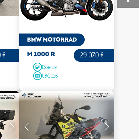
BMW MOTORRAD
 €
29 070 €
M 1000 R
Essence
08/2026