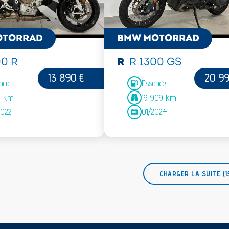
OTORRAD
BMW MOTORRAD
00 R
R
R 1300 GS
13 890 €
20 99
nce
Essence
1 km
19 909 km
2022
01/2024
CHARGER LA SUITE (1