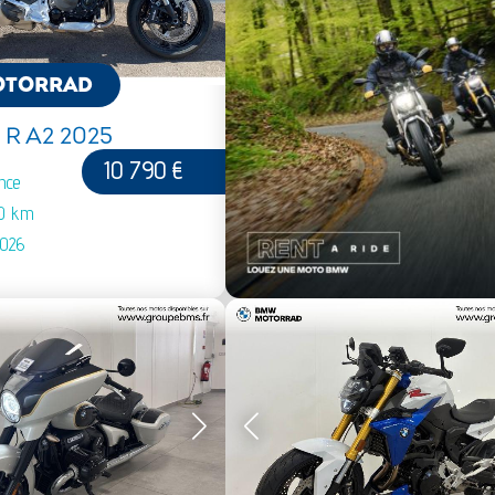
OTORRAD
 R A2 2025
10 790 €
nce
00 km
2026