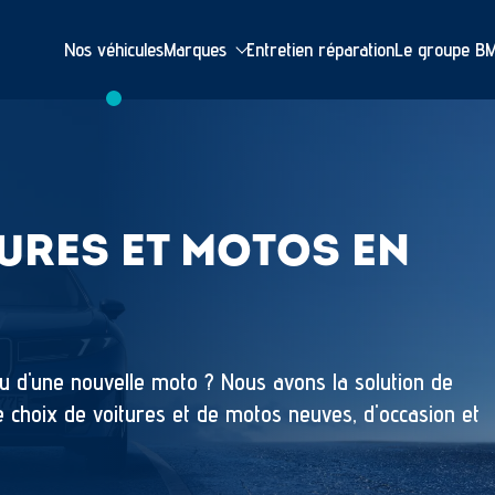
Nos véhicules
Marques
Entretien réparation
Le groupe B
URES ET MOTOS EN
u d'une nouvelle moto ? Nous avons la solution de
e choix de voitures et de motos neuves, d'occasion et
plus de 500 véhicules qui vous attendent dans les
cile dans toute la France.