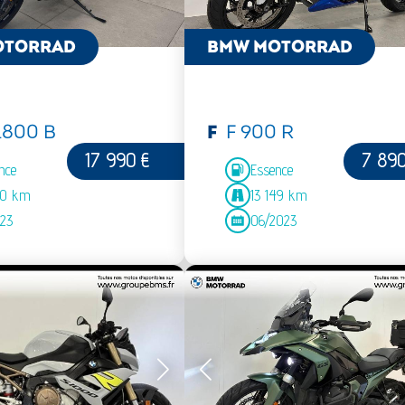
OTORRAD
BMW MOTORRAD
1800 B
F
F 900 R
17 990 €
7 890
nce
Essence
80 km
13 149 km
023
06/2023