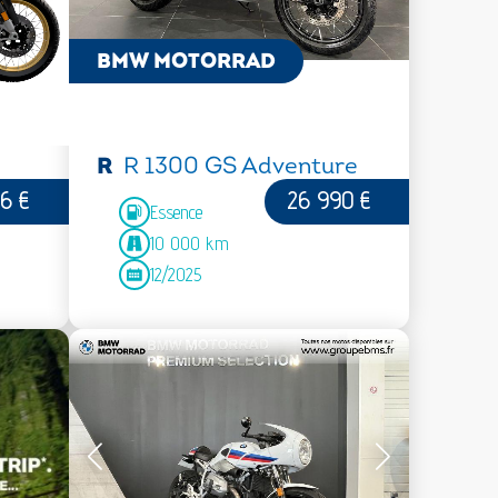
BMW MOTORRAD
R
R 1300 GS Adventure
6 €
26 990 €
RE
Essence
10 000 km
12/2025