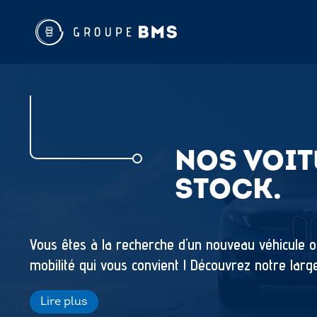
NOS VOIT
STOCK.
Vous êtes à la recherche d'un nouveau véhicule o
mobilité qui vous convient ! Découvrez notre larg
de direction disponibles immédiatement. Ce sont 
Lire plus
concessions du Groupe BMS ou en livraison à domi