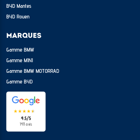
BYD Mantes
BYD Rouen
MARQUES
Gamme BMW
Gamme MINI
Gamme BMW MOTORRAD
Gamme BYD
★
★
★
★
★
★
4.5/5
1411 avis