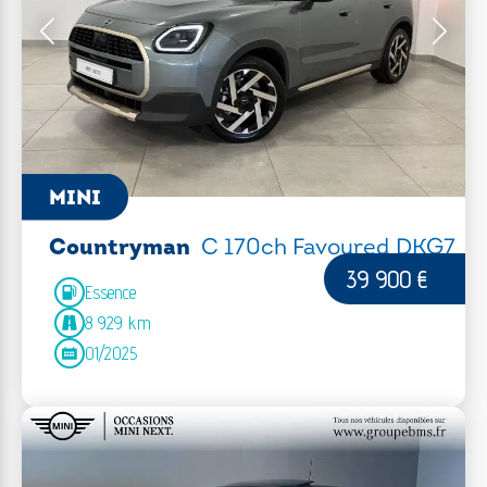
MINI
Countryman
C 170ch Favoured DKG7
39 900 €
Essence
8 929 km
01/2025