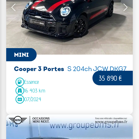
MINI
Cooper 3 Portes
S 204ch JCW DKG7
35 890 €
Essence
16 403 km
07/2024