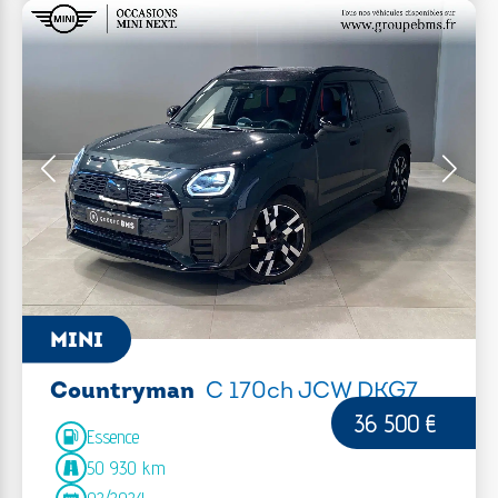
MINI
Countryman
C 170ch JCW DKG7
36 500 €
Essence
50 930 km