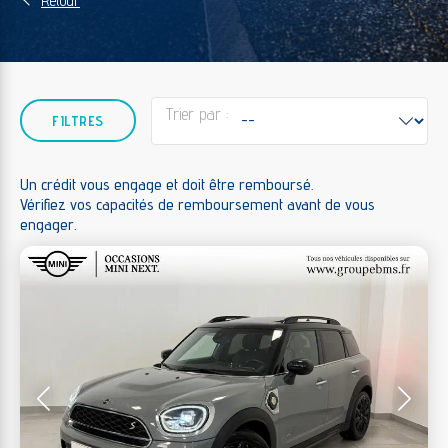
qui vous attendent dans les concessions du
Groupe BMS ou en livraison à domicile dans toute
la France.
Tri vehicules
Trier le contenu
FILTRES
Un crédit vous engage et doit être remboursé.
Vérifiez vos capacités de remboursement avant de vous
engager.