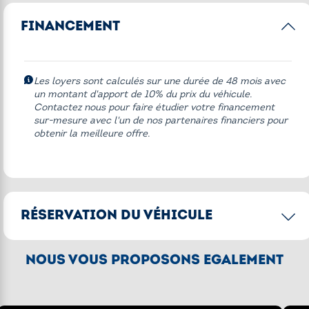
FINANCEMENT
Alarme antivol
Pack Dynamic
Les loyers sont calculés sur une durée de 48 mois avec
Autres équipements
un montant d'apport de 10% du prix du véhicule.
Contactez nous pour faire étudier votre financement
sur-mesure avec l'un de nos partenaires financiers pour
* 211 John Cooper Works Edition
obtenir la meilleure offre.
ABS Pro
Appel d'Urgence Intelligent
Backrest seat Pro
RÉSERVATION DU VÉHICULE
Bequille centrale
Bulle teintée
CONFIRMER LA RÉSERVATION
NOUS VOUS PROPOSONS ÉGALEMENT
Climatisation manuelle
[2]
Acompte de 250€
pour réserver le
Feu diurne
véhicule, un commercial reviendra vers
vous pour finaliser votre commande.