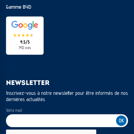
Gamme BYD
★
★
★
★
★
★
4.5/5
1412 avis
NEWSLETTER
Inscrivez-vous à notre newsletter pour être informés de nos
dernières actualités
Votre mail
CAPTCHA