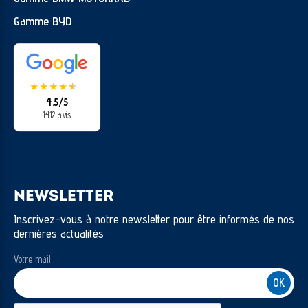
Gamme BYD
★
★
★
★
★
★
4.5/5
1412 avis
NEWSLETTER
Inscrivez-vous à notre newsletter pour être informés de nos
dernières actualités
Votre mail