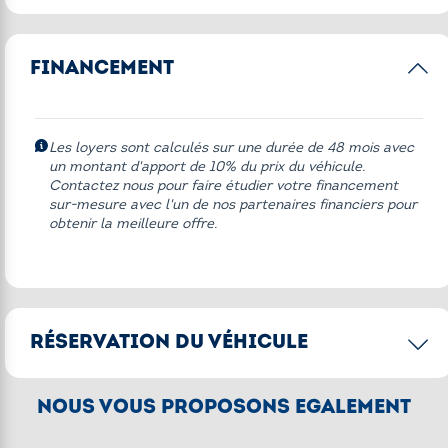
Autres équipements
FINANCEMENT
* 211 John Cooper Works Edition
Bulle sport
Ecran Connecte
Les loyers sont calculés sur une durée de 48 mois avec
un montant d'apport de 10% du prix du véhicule.
Kit de surbaissement
Contactez nous pour faire étudier votre financement
sur-mesure avec l'un de nos partenaires financiers pour
Livret de bord francais
obtenir la meilleure offre.
Protege-mains
Selle basse
STYLE SPORT
RÉSERVATION DU VÉHICULE
Version EU
CONFIRMER LA RÉSERVATION
NOUS VOUS PROPOSONS ÉGALEMENT
[2]
Acompte de 250€
pour réserver le