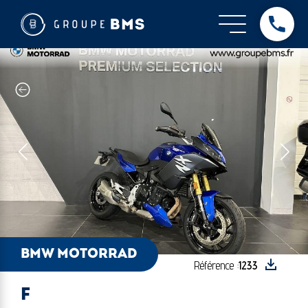
BMW Motorrad - F
BMW MOTORRAD
Référence :
1233
F