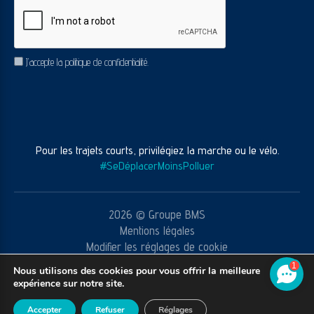
CAPTCHA
RGPD
J’accepte la politique de confidentialité.
Pour les trajets courts, privilégiez la marche ou le vélo.
#SeDéplacerMoinsPolluer
2026 © Groupe BMS
Mentions légales
Modifier les réglages de cookie
CGV
1
Nous utilisons des cookies pour vous offrir la meilleure
Réalisation agence web
Youdemus
expérience sur notre site.
Accepter
Refuser
Réglages
ECRIVEZ-NOUS