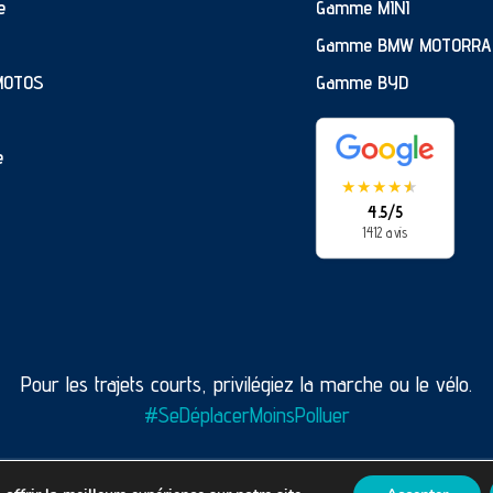
e
Gamme MINI
Gamme BMW MOTORRA
MOTOS
Gamme BYD
e
★
★
★
★
★
★
4.5/5
1412 avis
Pour les trajets courts, privilégiez la marche ou le vélo.
#SeDéplacerMoinsPolluer