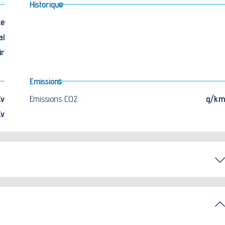
Historique
ce
al
ir
Emissions
Cv
Emissions CO2
g/km
Cv
Pack Innovation