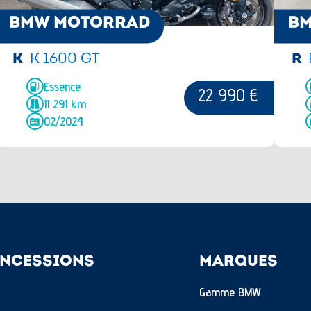
BMW MOTORRAD
B
K
K 1600 GT
R
Essence
22 990 €
11 291 km
02/2024
NCESSIONS
MARQUES
Gamme BMW