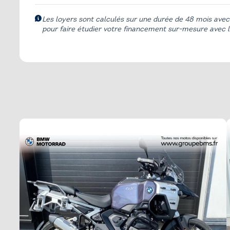
Autres équipements
Les loyers sont calculés sur une durée de 48 mois avec
Feux de route 
pour faire étudier votre financement sur-mesure avec l'
Appel d'Urgence Intelligent (Necessite
signature client contrat)
Finition PRO
Bequille centrale
Pack Premium
DSA
Pack Touring
Extension de la protection des mains
Pare brise Elec