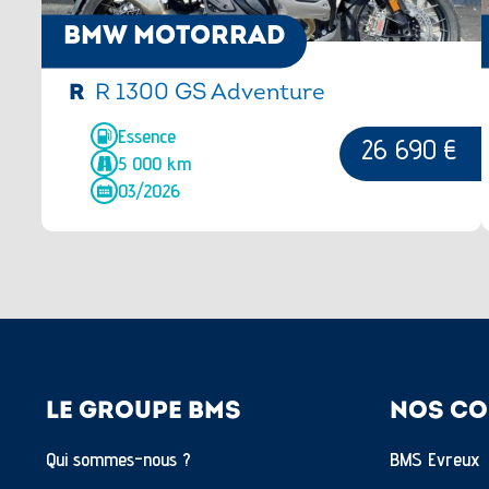
BMW MOTORRAD
R
R 1300 GS Adventure
Essence
26 690 €
5 000 km
03/2026
LE GROUPE BMS
NOS CO
Qui sommes-nous ?
BMS Evreux