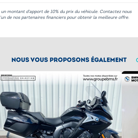
 un montant d'apport de 10% du prix du véhicule. Contactez nous
Pro
Preparation GPS
un de nos partenaires financiers pour obtenir la meilleure offre.
Riding assistant
Style GS Trophy
TELESERVICES
trique
NOUS VOUS PROPOSONS ÉGALEMENT