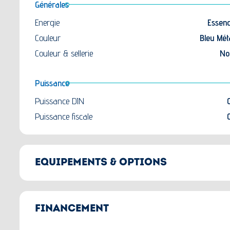
Générales
Energie
Essen
Couleur
Bleu Mét
Couleur & sellerie
No
Puissance
Puissance DIN
Puissance fiscale
EQUIPEMENTS & OPTIONS
Options principales
Pack Dynamic
FINANCEMENT
Pack Confort