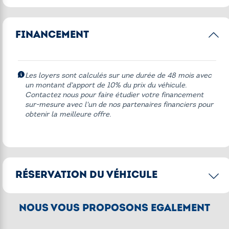
Options principales
FINANCEMENT
Alarme antivol
Equipements Pack Confort
Pack Dynamic
Les loyers sont calculés sur une durée de 48 mois avec
un montant d'apport de 10% du prix du véhicule.
Régulateur de vitesse
Contactez nous pour faire étudier votre financement
sur-mesure avec l'un de nos partenaires financiers pour
obtenir la meilleure offre.
Autres équipements
* 211 John Cooper Works Edition
Appel d'Urgence Intelligent
RÉSERVATION DU VÉHICULE
Avertisseur de franchissement de ligne
Collecteur chrome
CONFIRMER LA RÉSERVATION
NOUS VOUS PROPOSONS ÉGALEMENT
Cruising Light
[2]
Acompte de 250€
pour réserver le