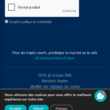
CAPTCHA
RGPD
J’accepte la politique de confidentialité.
Pour les trajets courts, privilégiez la marche ou le vélo.
#SeDéplacerMoinsPolluer
2026 © Groupe BMS
Mentions légales
Modifier les réglages de cookie
CGV
1
Nous utilisons des cookies pour vous offrir la meilleure
Réalisation agence web
Youdemus
expérience sur notre site.
Accepter
Refuser
Réglages
ECRIVEZ-NOUS