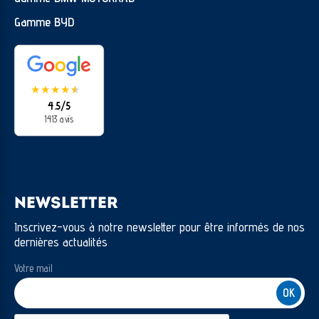
Gamme BYD
★
★
★
★
★
★
4.5/5
1413 avis
NEWSLETTER
Inscrivez-vous à notre newsletter pour être informés de nos
dernières actualités
Votre mail