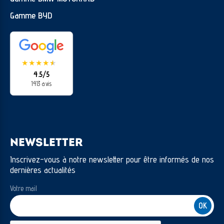
Gamme BYD
★
★
★
★
★
★
4.5/5
1413 avis
NEWSLETTER
Inscrivez-vous à notre newsletter pour être informés de nos
dernières actualités
Votre mail