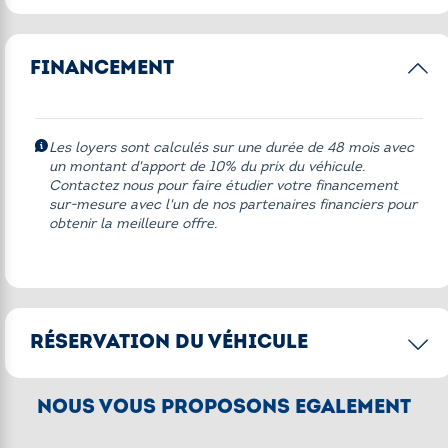
Autres équipements
FINANCEMENT
* 211 John Cooper Works Edition
Appel d'Urgence Intelligent
Bequille centrale
Les loyers sont calculés sur une durée de 48 mois avec
un montant d'apport de 10% du prix du véhicule.
Bulle électrique
Contactez nous pour faire étudier votre financement
sur-mesure avec l'un de nos partenaires financiers pour
Kit passager Confort
obtenir la meilleure offre.
Livret de bord francais
Roues a rayons noires
Selle pilote confort
RÉSERVATION DU VÉHICULE
Style Triple black
TELESERVICES
CONFIRMER LA RÉSERVATION
NOUS VOUS PROPOSONS ÉGALEMENT
Version EU
[2]
Acompte de 250€
pour réserver le