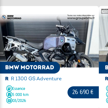
véhicule, un commercial reviendra vers
vous pour finaliser votre commande.
BMW MOTORRAD
R
R 1300 GS Adventure
Essence
26 690 €
5 000 km
03/2026