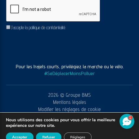
CAPTCHA
RGPD
J’accepte la politique de confidentialité.
Pour les trajets courts, privilégiez la marche ou le vélo.
#SeDéplacerMoinsPolluer
2026 © Groupe BMS
Mentions légales
Modifier les réglages de cookie
CGV
1
Nous utilisons des cookies pour vous offrir la meilleure
Réalisation agence web
Youdemus
expérience sur notre site.
Accepter
Refuser
Réglages
ECRIVEZ-NOUS