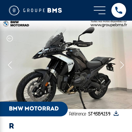
BMW Motorrad - R
BMW MOTORRAD
Référence :
ST45154239
R