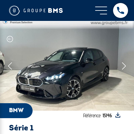
BMW - Série 1
Dès
BMW
Référence :
15146
Série 1