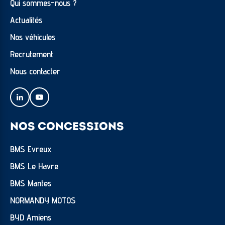
antiéblouissement
Qui sommes-nous ?
Saphirschwarz métallisé
Actualités
Sellerie Alcantara/Veganza Schwarz avec surpiqûres
Nos véhicules
bleues
Recrutement
Services Apres-Vente connectes et ConnectedDrive
Nous contacter
Suspensions SelectDrive M
Triangle de présignalisation et trousse de premiers
secours
NOS CONCESSIONS
Tuner radio numerique DAB
BMS Evreux
Vitrage calorifuge
BMS Le Havre
Volant M gainé cuir
BMS Mantes
NORMANDY MOTOS
BYD Amiens