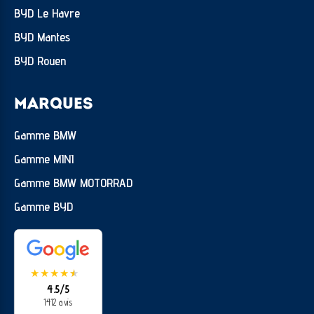
BYD Le Havre
BYD Mantes
BYD Rouen
MARQUES
Gamme BMW
Gamme MINI
Gamme BMW MOTORRAD
Gamme BYD
★
★
★
★
★
★
4.5/5
1412 avis