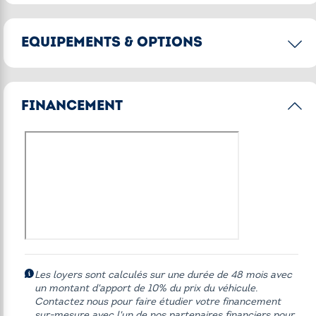
EQUIPEMENTS & OPTIONS
Options principales
FINANCEMENT
Accès Confort
Alarme antivol
Boîte de vitesses automatique avec palettes au volant
Climatisation automatique bi-zone
Finition M Sport
Projecteurs Advanced Full LED
Rétroviseur intérieur anti-éblouissement
Les loyers sont calculés sur une durée de 48 mois avec
Shadow Line M brillant
un montant d'apport de 10% du prix du véhicule.
Contactez nous pour faire étudier votre financement
Sièges avant chauffants
sur-mesure avec l'un de nos partenaires financiers pour