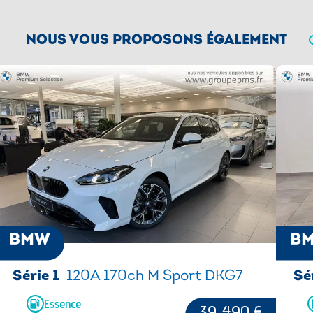
u métallisé
vous pour finaliser votre commande.
Suspensions SelectDrive M
uelle de pression de
NOUS VOUS PROPOSONS ÉGALEMENT
Triangle de présignalisation et trousse
de premiers secours
Tuner radio numerique DAB
STANT
Vitrage calorifuge
Volant M gainé cuir
battables et intérieur et
he antiéblouissement
BMW
B
Série 1
120A 170ch M Sport DKG7
Sé
Essence
39 490 €