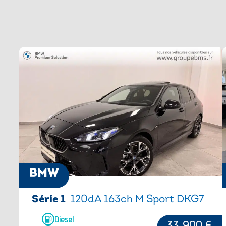
CONFIRMER LA RÉSERVATION
M Brooklyngra
vers 
Compte-tours
Mesure individ
Dalle de recharge par induction pour
pneumatiques
smartphone
Pack Premium
Driving Assistant
PARKING ASSI
Ecrous antivol de roues
Personal eSim
Equipements spécifiques UE
Rétroviseurs ra
Feux de route anti-éblouissement
extérieur gauc
BMW
Série 1
120dA 163ch M Sport DKG7
Diesel
33 900 €