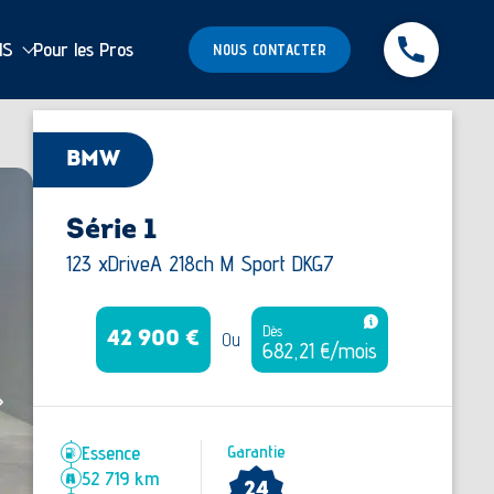
MS
Pour les Pros
NOUS CONTACTER
BMW
Série 1
123 xDriveA 218ch M Sport DKG7
Dès
Ou
42 900 €
682,21 €/mois
Essence
Garantie
52 719 km
24