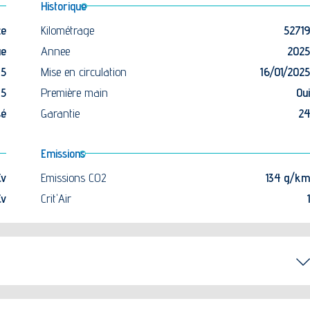
Historique
ce
Kilométrage
52719
ue
Annee
2025
5
Mise en circulation
16/01/2025
5
Première main
Oui
sé
Garantie
24
Emissions
Cv
Emissions CO2
134 g/km
Cv
Crit'Air
1