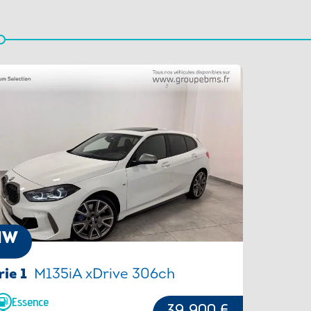
MW
rie 1
M135iA xDrive 306ch
Essence
39 900 €