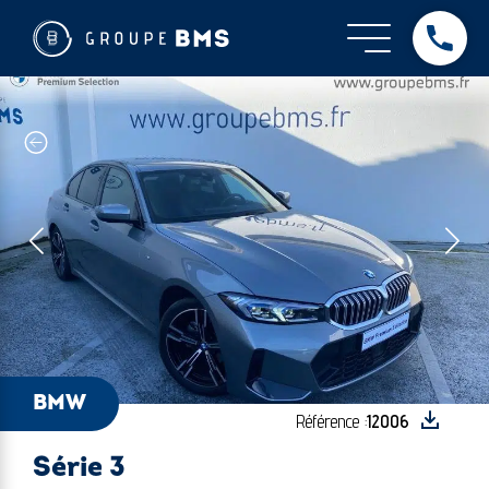
BMW - Série 3
Dès
BMW
Référence :
12006
Série 3