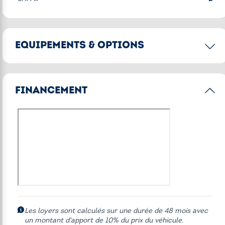
EQUIPEMENTS & OPTIONS
Options principales
FINANCEMENT
Accès Confort
Alarme antivol
BMW Live Cockpit Navigation Pro avec affichage tête
haute HUD
Eclairage d'ambiance
Finition M Sport
Pack Confort
Pack Innovation
Les loyers sont calculés sur une durée de 48 mois avec
un montant d'apport de 10% du prix du véhicule.