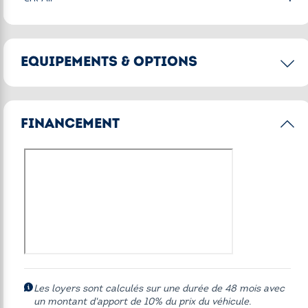
EQUIPEMENTS & OPTIONS
Options principales
FINANCEMENT
Alarme antivol
BMW Live Cockpit Navigation Pro avec affichage tête
haute HUD
Eclairage d'ambiance
Finition M Sport
Freins M Sport rouges
Pack Innovation
Pack M Sport Pro
Les loyers sont calculés sur une durée de 48 mois avec
un montant d'apport de 10% du prix du véhicule.