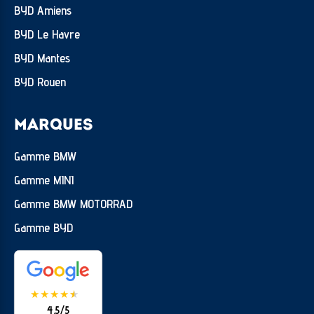
BYD Amiens
Saphirschwarz métallisé
BYD Le Havre
Sellerie Sensatec perfore Tacorarot
BYD Mantes
Services Apres-Vente connectes et ConnectedDrive
BYD Rouen
Services ConnectedDrive (Apps véhicule 3 ans)
Suspensions DirectDrive
MARQUES
Triangle de présignalisation et trousse de premiers
Gamme BMW
secours
Gamme MINI
Tuner radio numerique DAB
Gamme BMW MOTORRAD
Volant M gainé cuir
Gamme BYD
★
★
★
★
★
★
4.5/5