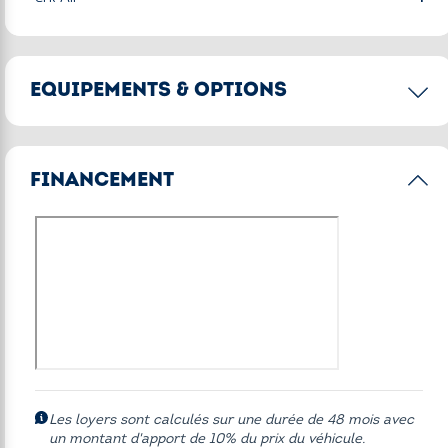
EQUIPEMENTS & OPTIONS
Options principales
FINANCEMENT
Accès Confort
Alarme antivol
Attelage de remorque
Boîte de vitesses automatique avec palettes au volant
Eclairage d'ambiance
Finition M Sport
Freins M Sport rouges
Les loyers sont calculés sur une durée de 48 mois avec
Pack Confort
un montant d'apport de 10% du prix du véhicule.