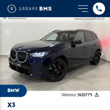
BMW - X3
Dès
BMW
Référence :
5605779
X3