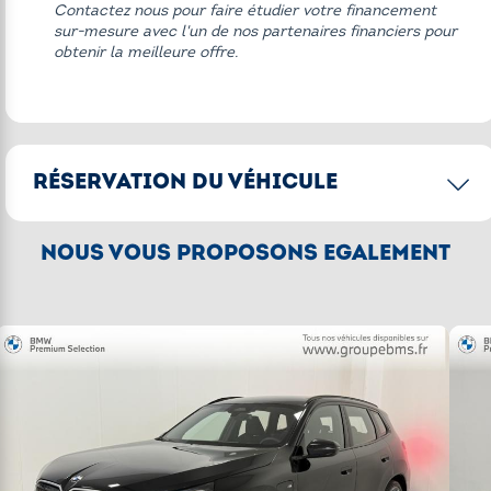
Contactez nous pour faire étudier votre financement
Pack Innovation
sur-mesure avec l'un de nos partenaires financiers pour
Pack M Sport Pro
obtenir la meilleure offre.
Projecteurs Advanced Full LED
Projecteurs Shadow Line M
Shadow Line M brillant
RÉSERVATION DU VÉHICULE
Shadow Line M brillant étendu
Sièges avant et arrière chauffants
CONFIRMER LA RÉSERVATION
NOUS VOUS PROPOSONS ÉGALEMENT
[2]
Acompte de 250€
pour réserver le
Sièges avant sport
véhicule, un commercial reviendra vers
Sièges avant ventilés
vous pour finaliser votre commande.
Système Hi-Fi Harman Kardon
Toit panoramique en verre
Autres équipements