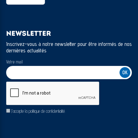
secours
Tuner radio numerique DAB
Vitrage calorifuge
NEWSLETTER
Volant M gainé cuir
Inscrivez-vous à notre newsletter pour être informés de nos
dernières actualités
Votre mail
CAPTCHA
RGPD
J’accepte la politique de confidentialité.