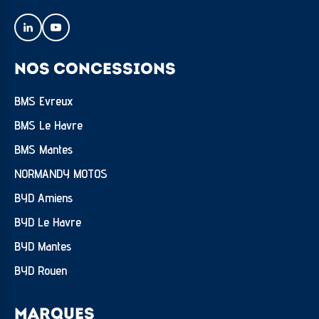
Airbags rideaux
Airbags rideaux AR
NOS CONCESSIONS
Allumage des phares automatique
Antipatinage
BMS Evreux
Appel d'Assistance Localisé
BMS Le Havre
Appel d'Urgence Localisé
BMS Mantes
NORMANDY MOTOS
Assistance de maintien de trajectoire
BYD Amiens
Bacs de portes arrière
BYD Le Havre
Bacs de portes avant
BYD Mantes
Banquette 1/3-2/3
BYD Rouen
Banquette AR rabattable
Banquette AR rabattable automatiquement
MARQUES