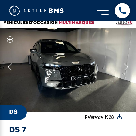
DS - DS 7
DS
Référence :
1928
DS 7