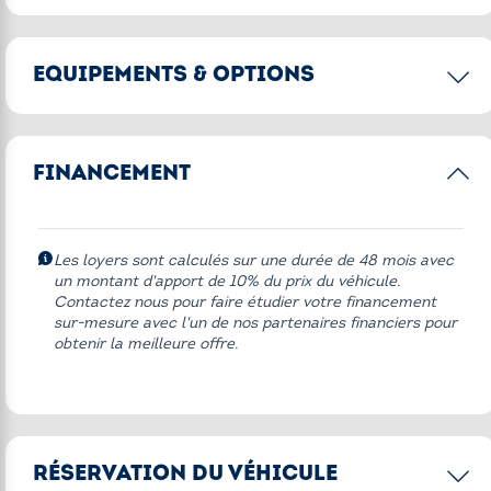
EQUIPEMENTS & OPTIONS
Options principales
FINANCEMENT
ABS
Caméra de recul
Eclairage d'ambiance
Les loyers sont calculés sur une durée de 48 mois avec
un montant d'apport de 10% du prix du véhicule.
Régulateur de vitesse
Contactez nous pour faire étudier votre financement
sur-mesure avec l'un de nos partenaires financiers pour
Régulateur de vitesse adaptatif
obtenir la meilleure offre.
Régulateur de vitesse et de distance
Rétroviseurs rabattables électriquement
Sièges avant massants
RÉSERVATION DU VÉHICULE
Système Hi-Fi Surround