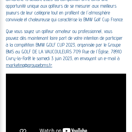
opportunité unique aux golfeurs de se mesurer aux meilleurs
joueurs de leur catégorie tout en profitant de l'atmosphère
conviviale et chaleureuse qui caractérise la BMW Golf Cup France.
Que vous soyez un golfeur amateur ou professionnel, vous
pouvez dès maintenant faire part de votre intention de participer
à la compétition BMW GOLF CUP 2023, organisée par le Groupe
BMS au GOLF DE LA VAUCOULEURS 709 Rue de l'Église, 78910
Civry-la-Forêt le samedi 3 juin 2023, en envoyant un e-mail à
marketing@groupebms.fr
.