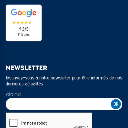
★
★
★
★
★
★
4.5/5
1412 avis
NEWSLETTER
Inscrivez-vous à notre newsletter pour être informés de nos
dernières actualités
Votre mail
CAPTCHA