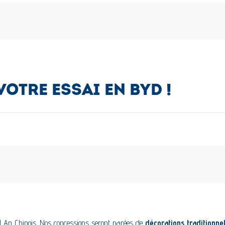
VOTRE ESSAI EN BYD !
l An Chinois. Nos concessions seront parées de
décorations traditionne