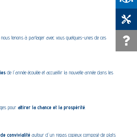
Prendre RD
es, nous tenons à partager avec vous quelques-unes de ces
Une quest
ies
de l'année écoulée et accueillir la nouvelle année dans les
ouges pour
attirer la chance et la prospérité
.
de convivialité
autour d'un repas copieux composé de plats