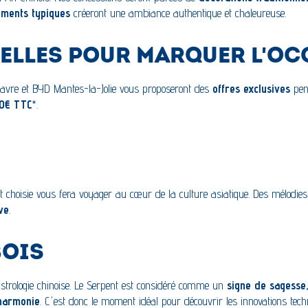
ments typiques
créeront une ambiance authentique et chaleureuse.
NELLES POUR MARQUER L'O
Havre et BYD Mantes-la-Jolie vous proposeront des
offres exclusives
pend
90€ TTC
*.
choisie vous fera voyager au cœur de la culture asiatique. Des mélodies 
ve
.
BOIS
astrologie chinoise. Le Serpent est considéré comme un
signe de sagesse,
'harmonie
. C'est donc le moment idéal pour découvrir les innovations tec