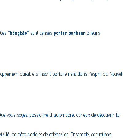
 Ces
"hóngb
ā
o"
sont censés
porter bonheur
à leurs
eloppement durable s'inscrit parfaitement dans l'esprit du Nouvel
Que vous soyez passionné d'automobile, curieux de découvrir la
alité, de découverte et de célébration. Ensemble, accueillons