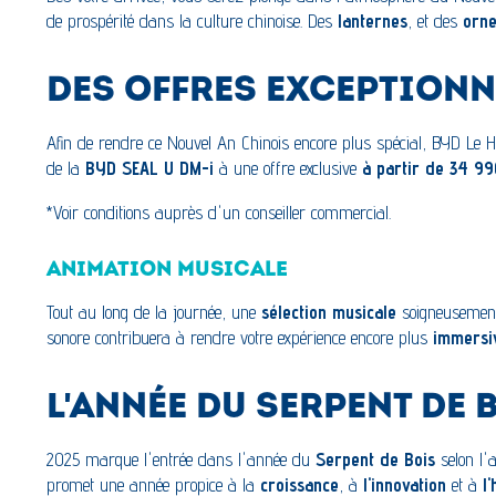
de prospérité dans la culture chinoise. Des
lanternes
, et des
orne
DES OFFRES EXCEPTION
Afin de rendre ce Nouvel An Chinois encore plus spécial, BYD Le 
de la
BYD SEAL U DM-i
à une offre exclusive
à partir de 34 9
*Voir conditions auprès d'un conseiller commercial.
ANIMATION MUSICALE
Tout au long de la journée, une
sélection musicale
soigneusement 
sonore contribuera à rendre votre expérience encore plus
immersi
L'ANNÉE DU SERPENT DE 
2025 marque l'entrée dans l'année du
Serpent de Bois
selon l'
promet une année propice à la
croissance
, à
l'innovation
et à
l