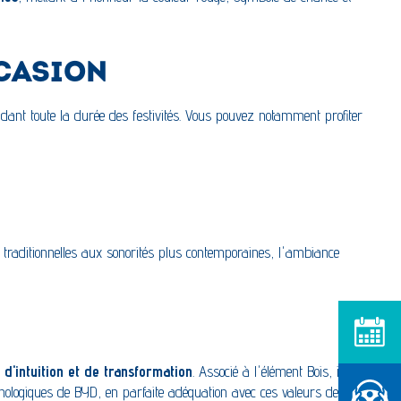
CCASION
ant toute la durée des festivités. Vous pouvez notamment profiter
traditionnelles aux sonorités plus contemporaines, l'ambiance
Prendre RD
 d'intuition et de transformation
. Associé à l'élément Bois, il
hnologiques de BYD, en parfaite adéquation avec ces valeurs de
Réserver u