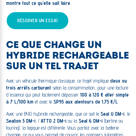
montre tout ce qu'elle sait faire
.
RÉSERVER UN ESSAI
CE QUE CHANGE UN
HYBRIDE RECHARGEABLE
SUR UN TEL TRAJET
Avec un véhicule thermique classique, ce trajet implique
deux ou
trois arrêts carburant
selon la consommation, pour une facture
d'essence qui peut facilement dépasser
100 à 120 € aller simple
à 7 L/100 km
et avec le
SP95 aux alentours de 1,75 €/L
.
Avec une BYD hybride rechargeable, que ce soit le
Seal U DM-i
, le
Sealion 5 DM-i
, l'
ATTO 2 DM-i
ou la
Seal 6 DM-i
(berline ou
touring), la logique est différente. Vous partez avec la batterie
chargée, ce qui vous permet de couvrir les premiers kilomètres