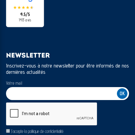
★
★
★
★
★
★
4.5/5
1413 avis
NEWSLETTER
Inscrivez-vous à notre newsletter pour être informés de nos
dernières actualités
Votre mail
CAPTCHA
RGPD
J’accepte la politique de confidentialité.