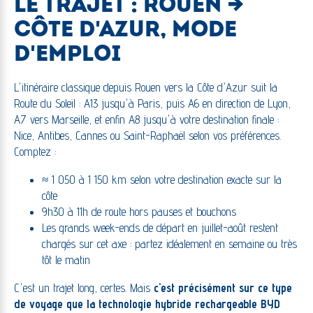
LE TRAJET : ROUEN →
CÔTE D'AZUR, MODE
D'EMPLOI
L'itinéraire classique depuis Rouen vers la Côte d'Azur suit la
Route du Soleil : A13 jusqu'à Paris, puis A6 en direction de Lyon,
A7 vers Marseille, et enfin A8 jusqu'à votre destination finale :
Nice, Antibes, Cannes ou Saint-Raphaël selon vos préférences.
Comptez :
≈ 1 050 à 1 150 km selon votre destination exacte sur la
côte
9h30 à 11h de route hors pauses et bouchons
Les grands week-ends de départ en juillet-août restent
chargés sur cet axe : partez idéalement en semaine ou très
tôt le matin
C'est un trajet long, certes. Mais
c'est précisément sur ce type
de voyage que la technologie hybride rechargeable BYD