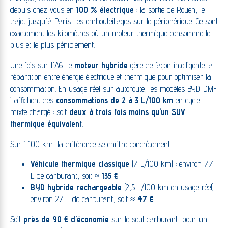
depuis chez vous en
100 % électrique
: la sortie de Rouen, le
trajet jusqu'à Paris, les embouteillages sur le périphérique. Ce sont
exactement les kilomètres où un moteur thermique consomme le
plus et le plus péniblement.
Une fois sur l'A6, le
moteur hybride
gère de façon intelligente la
répartition entre énergie électrique et thermique pour optimiser la
consommation. En usage réel sur autoroute, les modèles BYD DM-
i affichent des
consommations de 2 à 3 L/100 km
en cycle
mixte chargé : soit
deux à trois fois moins qu'un SUV
thermique équivalent
.
Sur 1 100 km, la différence se chiffre concrètement :
Véhicule thermique classique
(7 L/100 km) : environ 77
L de carburant, soit ≈
135 €
BYD hybride rechargeable
(2,5 L/100 km en usage réel) :
environ 27 L de carburant, soit ≈
47 €
Soit
près de 90 € d'économie
sur le seul carburant, pour un