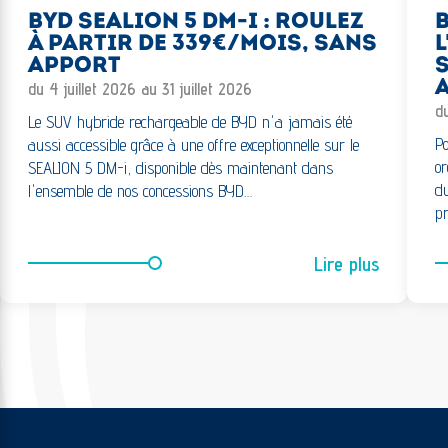
BYD SEALION 5 DM-I : ROULEZ
B
À PARTIR DE 339€/MOIS, SANS
L
APPORT
S
A
du 4 juillet 2026 au 31 juillet 2026
d
Le SUV hybride rechargeable de BYD n'a jamais été
Po
aussi accessible grâce à une offre exceptionnelle sur le
or
SEALION 5 DM-i, disponible dès maintenant dans
du
l'ensemble de nos concessions BYD…
pr
Lire plus