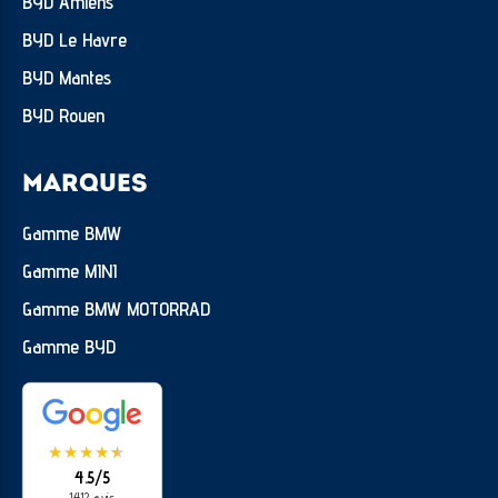
BYD Amiens
BYD Le Havre
BYD Mantes
BYD Rouen
MARQUES
Gamme BMW
Gamme MINI
Gamme BMW MOTORRAD
Gamme BYD
★
★
★
★
★
★
4.5/5