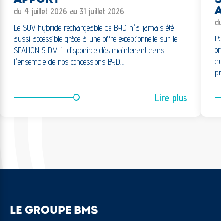
APPORT
S
A
du 4 juillet 2026 au 31 juillet 2026
d
Le SUV hybride rechargeable de BYD n'a jamais été
Po
aussi accessible grâce à une offre exceptionnelle sur le
or
SEALION 5 DM-i, disponible dès maintenant dans
du
l'ensemble de nos concessions BYD…
pr
Lire plus
LE GROUPE BMS