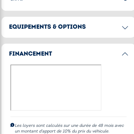
EQUIPEMENTS & OPTIONS
Options principales
FINANCEMENT
Accès Confort
Alarme antivol
BMW Live Cockpit Navigation Pro avec affichage tête
haute HUD
Eclairage d'ambiance
Finition M Sport
Pack Confort
Pack Innovation
Les loyers sont calculés sur une durée de 48 mois avec
un montant d'apport de 10% du prix du véhicule.