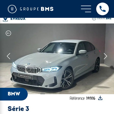
BMW - Série 3
Dès
BMW
Référence :
14916
Série 3