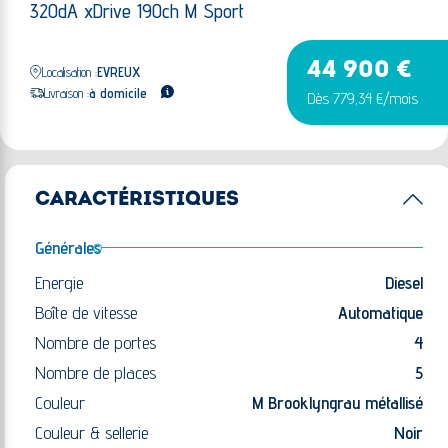
320dA xDrive 190ch M Sport
44 900 €
Localisation :
EVREUX
Livraison :
à domicile
Dès 779,34 €/mois
CARACTÉRISTIQUES
Générales
Energie
Diesel
Boîte de vitesse
Automatique
Nombre de portes
4
Nombre de places
5
Couleur
M Brooklyngrau métallisé
Couleur & sellerie
Noir