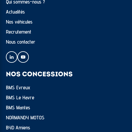
Qui sommes-nous ?
Kit éclairage
Actualités
Kit rangement
Nos véhicules
MINI Excitment Package
Recrutement
Pack Safety
Nous contacter
Rails de toit piano black
Services Apres-Vente connectes et ConnectedDrive
Services ConnectedDrive (Apps véhicule 3 ans)
NOS CONCESSIONS
Siège passager réglable en hauteur
Surfaces intérieures Piano Black
BMS Evreux
Tapis de sol en velours
BMS Le Havre
Toit et coques de rétroviseurs noirs
BMS Mantes
NORMANDY MOTOS
BYD Amiens