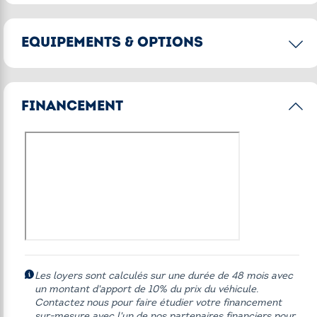
EQUIPEMENTS & OPTIONS
Options principales
FINANCEMENT
Accès Confort
Apple CarPlay (durée illimitée)
Boîte de vitesses automatique à double embrayage
Caméra de recul
Climatisation automatique bi-zone
Connectivité avancée sans fil avec recharge par induction
MINI Connected
Les loyers sont calculés sur une durée de 48 mois avec
MINI Driving Modes
un montant d'apport de 10% du prix du véhicule.
Contactez nous pour faire étudier votre financement
Radars de stationnement arrière PDC
sur-mesure avec l'un de nos partenaires financiers pour