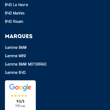
BYD Le Havre
BYD Mantes
BYD Rouen
MARQUES
Gamme BMW
Gamme MINI
Gamme BMW MOTORRAD
Gamme BYD
★
★
★
★
★
★
4.5/5
1413 avis