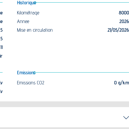
Historique
ue
Kilométrage
8000
ue
Annee
2026
5
Mise en circulation
21/05/2026
5
II
ir
Emissions
Cv
Emissions CO2
0 g/km
Cv