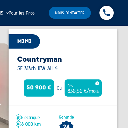
MS
Pour les Pros
NOUS CONTACTER
MINI
Countryman
SE 313ch JCW ALL4
Dès
Ou
50 900 €
836,56 €/mois
Electrique
Garantie
8 000 km
24