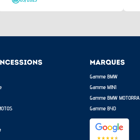
NCESSIONS
MARQUES
Gamme BMW
e
Gamme MINI
Gamme BMW MOTORRA
MOTOS
Gamme BYD
e
★
★
★
★
★
★