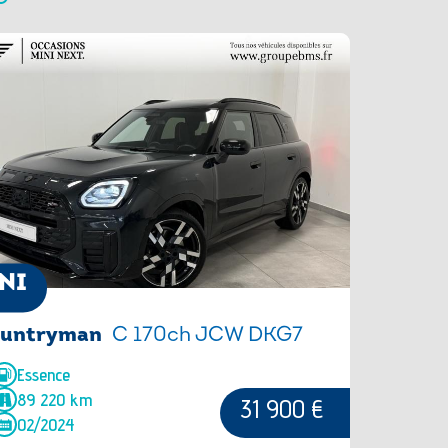
NI
untryman
C 170ch JCW DKG7
Essence
89 220 km
31 900 €
02/2024