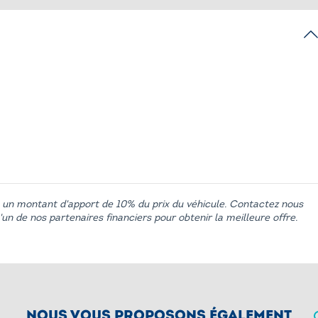
l LED
Sièges avant chauffants
érieur anti-
Système Hi-Fi Harman Kardon
Toit ouvrant panoramique en verre
 de roues
Rétroviseurs rabattables et intérieur et
extérieur gauche antiéblouissement
pécifiques UE
Sellerie JCW Vescin Noir avec
anti-éblouissement
 un montant d'apport de 10% du prix du véhicule. Contactez nous
surpiqures rouges
un de nos partenaires financiers pour obtenir la meilleure offre.
tion du coffre
Services Apres-Vente connectes MINI
Teleservices
 ou Isofix à l'avant avec
Siège actif pour conducteur
de l'airbag passager
Sièges avant électriques à mémoires
John Cooper Works
NOUS VOUS PROPOSONS ÉGALEMENT